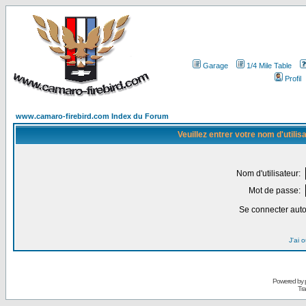
Garage
1/4 Mile Table
Profil
www.camaro-firebird.com Index du Forum
Veuillez entrer votre nom d'utili
Nom d'utilisateur:
Mot de passe:
Se connecter aut
J'ai 
Powered by
Tra