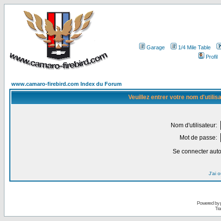
Garage
1/4 Mile Table
Profil
www.camaro-firebird.com Index du Forum
Veuillez entrer votre nom d'utili
Nom d'utilisateur:
Mot de passe:
Se connecter aut
J'ai 
Powered by
Tra