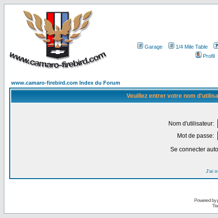
Garage
1/4 Mile Table
Profil
www.camaro-firebird.com Index du Forum
Veuillez entrer votre nom d'utili
Nom d'utilisateur:
Mot de passe:
Se connecter aut
J'ai 
Powered by
Tra