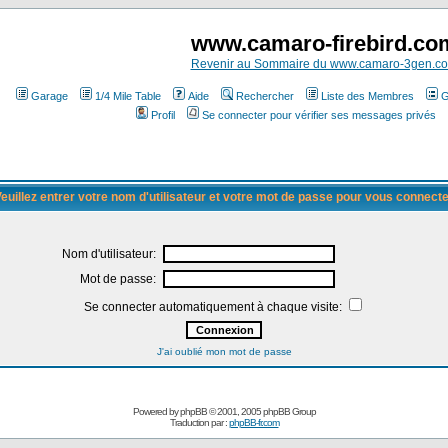
www.camaro-firebird.co
Revenir au Sommaire du www.camaro-3gen.c
Garage
1/4 Mile Table
Aide
Rechercher
Liste des Membres
G
Profil
Se connecter pour vérifier ses messages privés
euillez entrer votre nom d'utilisateur et votre mot de passe pour vous connect
Nom d'utilisateur:
Mot de passe:
Se connecter automatiquement à chaque visite:
J'ai oublié mon mot de passe
Powered by
phpBB
© 2001, 2005 phpBB Group
Traduction par :
phpBB-fr.com