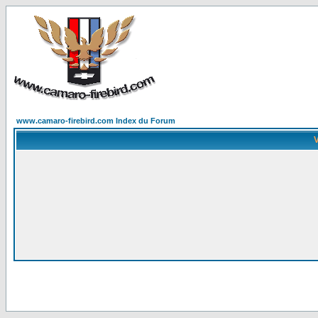
www.camaro-firebird.com Index du Forum
V