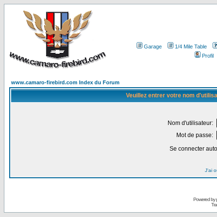
Garage
1/4 Mile Table
Profil
www.camaro-firebird.com Index du Forum
Veuillez entrer votre nom d'utili
Nom d'utilisateur:
Mot de passe:
Se connecter aut
J'ai 
Powered by
Tra