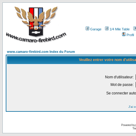
Garage
1/4 Mile Table
Profil
www.camaro-firebird.com Index du Forum
Veuillez entrer votre nom d'utili
Nom d'utilisateur:
Mot de passe:
Se connecter aut
J'ai 
Powered by
Tra