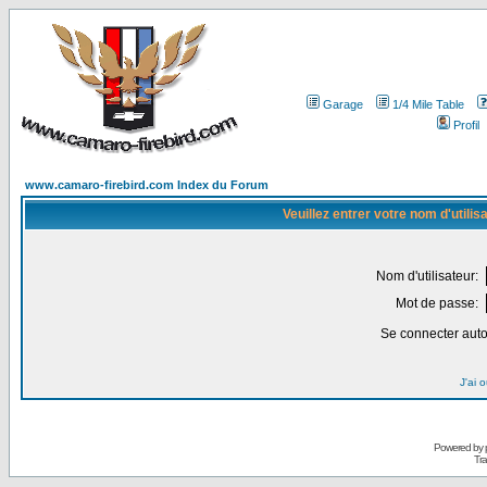
Garage
1/4 Mile Table
Profil
www.camaro-firebird.com Index du Forum
Veuillez entrer votre nom d'utili
Nom d'utilisateur:
Mot de passe:
Se connecter aut
J'ai 
Powered by
Tra