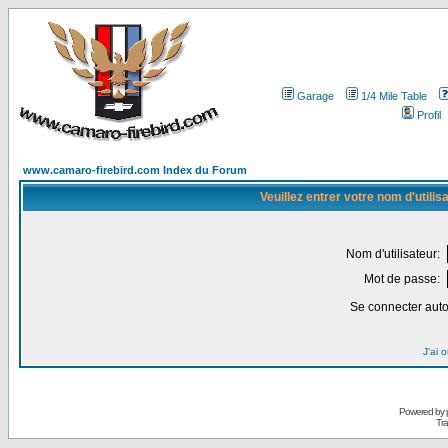
Garage
1/4 Mile Table
Profil
www.camaro-firebird.com Index du Forum
Veuillez entrer votre nom d'utili
Nom d'utilisateur:
Mot de passe:
Se connecter aut
J'ai 
Powered by
Tra