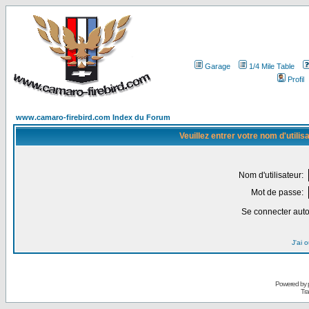
Garage
1/4 Mile Table
Profil
www.camaro-firebird.com Index du Forum
Veuillez entrer votre nom d'utili
Nom d'utilisateur:
Mot de passe:
Se connecter aut
J'ai 
Powered by
Tra