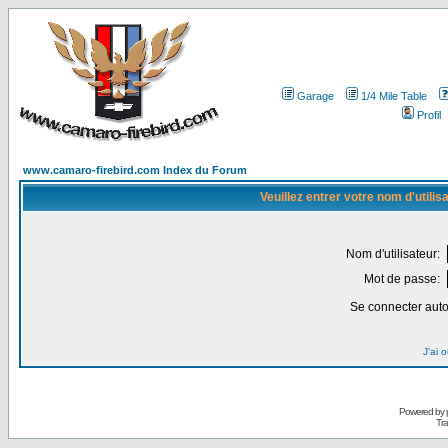
Garage
1/4 Mile Table
Profil
www.camaro-firebird.com Index du Forum
Veuillez entrer votre nom d'utili
Nom d'utilisateur:
Mot de passe:
Se connecter aut
J'ai 
Powered by
Tra