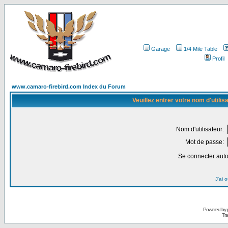
Garage
1/4 Mile Table
Profil
www.camaro-firebird.com Index du Forum
Veuillez entrer votre nom d'utili
Nom d'utilisateur:
Mot de passe:
Se connecter aut
J'ai 
Powered by
Tra