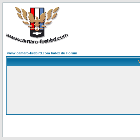
www.camaro-firebird.com Index du Forum
V