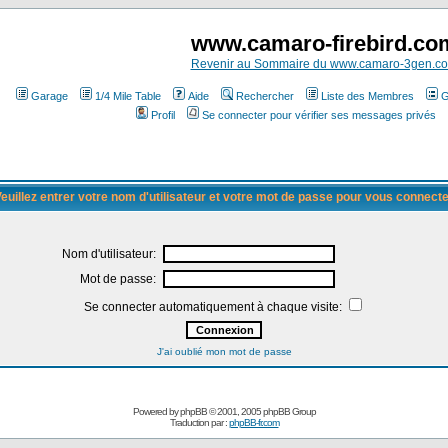
www.camaro-firebird.co
Revenir au Sommaire du www.camaro-3gen.c
Garage
1/4 Mile Table
Aide
Rechercher
Liste des Membres
G
Profil
Se connecter pour vérifier ses messages privés
euillez entrer votre nom d'utilisateur et votre mot de passe pour vous connect
Nom d'utilisateur:
Mot de passe:
Se connecter automatiquement à chaque visite:
J'ai oublié mon mot de passe
Powered by
phpBB
© 2001, 2005 phpBB Group
Traduction par :
phpBB-fr.com