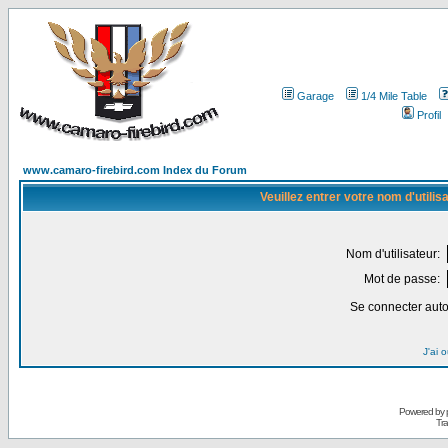
Garage
1/4 Mile Table
Profil
www.camaro-firebird.com Index du Forum
Veuillez entrer votre nom d'utili
Nom d'utilisateur:
Mot de passe:
Se connecter aut
J'ai 
Powered by
Tra