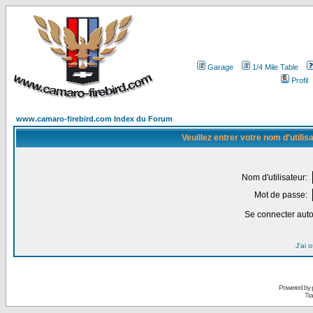
Garage
1/4 Mile Table
Profil
www.camaro-firebird.com Index du Forum
Veuillez entrer votre nom d'utili
Nom d'utilisateur:
Mot de passe:
Se connecter aut
J'ai 
Powered by
Tra