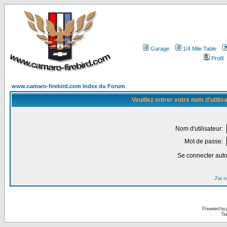
Garage
1/4 Mile Table
Profil
www.camaro-firebird.com Index du Forum
Veuillez entrer votre nom d'utili
Nom d'utilisateur:
Mot de passe:
Se connecter aut
J'ai 
Powered by
Tra