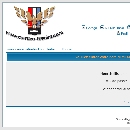
Garage
1/4 Mile Table
Profil
www.camaro-firebird.com Index du Forum
Veuillez entrer votre nom d'utili
Nom d'utilisateur:
Mot de passe:
Se connecter aut
J'ai 
Powered by
Tra