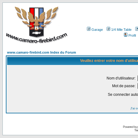
Garage
1/4 Mile Table
Profil
www.camaro-firebird.com Index du Forum
Veuillez entrer votre nom d'utili
Nom d'utilisateur:
Mot de passe:
Se connecter aut
J'ai 
Powered by
Tra