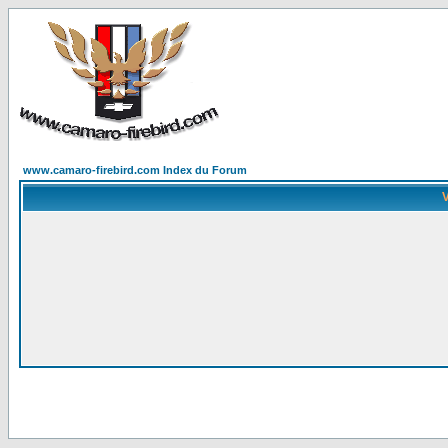
www.camaro-firebird.com Index du Forum
V