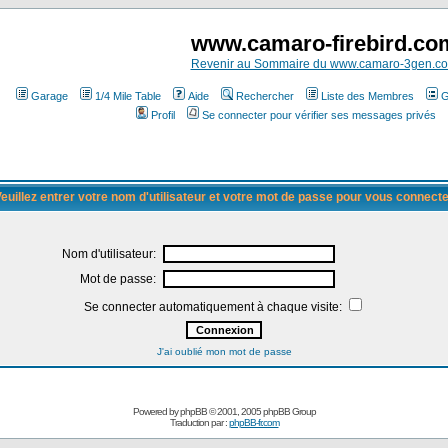
www.camaro-firebird.co
Revenir au Sommaire du www.camaro-3gen.c
Garage
1/4 Mile Table
Aide
Rechercher
Liste des Membres
G
Profil
Se connecter pour vérifier ses messages privés
euillez entrer votre nom d'utilisateur et votre mot de passe pour vous connect
Nom d'utilisateur:
Mot de passe:
Se connecter automatiquement à chaque visite:
J'ai oublié mon mot de passe
Powered by
phpBB
© 2001, 2005 phpBB Group
Traduction par :
phpBB-fr.com