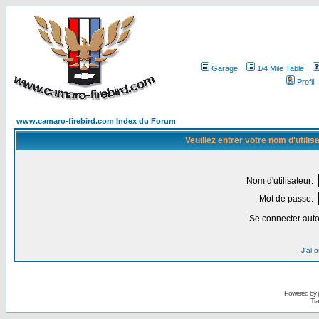
Garage
1/4 Mile Table
Profil
www.camaro-firebird.com Index du Forum
Veuillez entrer votre nom d'utili
Nom d'utilisateur:
Mot de passe:
Se connecter aut
J'ai 
Powered by
Tra