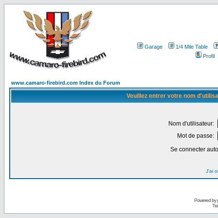
Garage
1/4 Mile Table
Profil
www.camaro-firebird.com Index du Forum
Veuillez entrer votre nom d'utili
Nom d'utilisateur:
Mot de passe:
Se connecter aut
J'ai 
Powered by
Tra