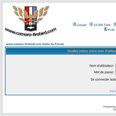
Garage
1/4 Mile Table
Profil
www.camaro-firebird.com Index du Forum
Veuillez entrer votre nom d'utili
Nom d'utilisateur:
Mot de passe:
Se connecter aut
J'ai 
Powered by
Tra