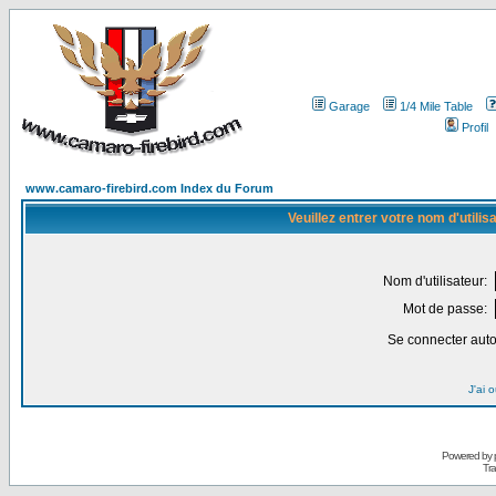
Garage
1/4 Mile Table
Profil
www.camaro-firebird.com Index du Forum
Veuillez entrer votre nom d'utili
Nom d'utilisateur:
Mot de passe:
Se connecter aut
J'ai 
Powered by
Tra