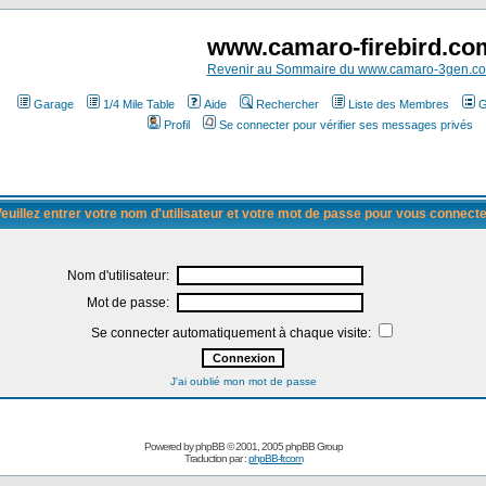
www.camaro-firebird.co
Revenir au Sommaire du www.camaro-3gen.c
Garage
1/4 Mile Table
Aide
Rechercher
Liste des Membres
G
Profil
Se connecter pour vérifier ses messages privés
euillez entrer votre nom d'utilisateur et votre mot de passe pour vous connect
Nom d'utilisateur:
Mot de passe:
Se connecter automatiquement à chaque visite:
J'ai oublié mon mot de passe
Powered by
phpBB
© 2001, 2005 phpBB Group
Traduction par :
phpBB-fr.com