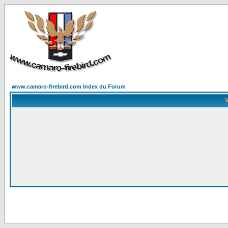
www.camaro-firebird.com Index du Forum
V