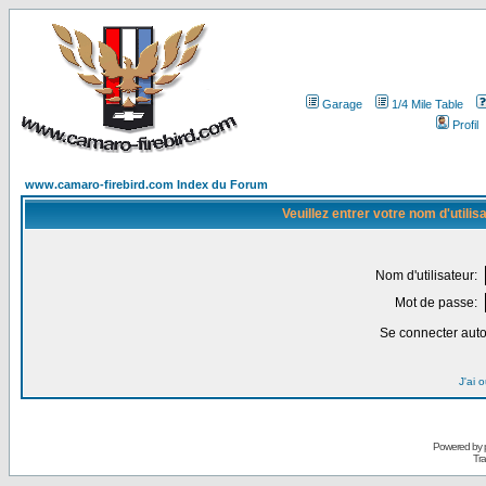
Garage
1/4 Mile Table
Profil
www.camaro-firebird.com Index du Forum
Veuillez entrer votre nom d'utili
Nom d'utilisateur:
Mot de passe:
Se connecter aut
J'ai 
Powered by
Tra