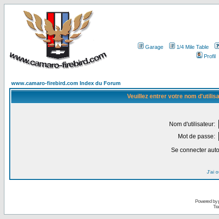
Garage
1/4 Mile Table
Profil
www.camaro-firebird.com Index du Forum
Veuillez entrer votre nom d'utili
Nom d'utilisateur:
Mot de passe:
Se connecter aut
J'ai 
Powered by
Tra