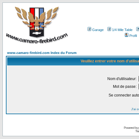
Garage
1/4 Mile Table
Profil
www.camaro-firebird.com Index du Forum
Veuillez entrer votre nom d'utili
Nom d'utilisateur:
Mot de passe:
Se connecter aut
J'ai 
Powered by
Tra