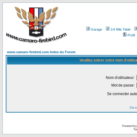
Garage
1/4 Mile Table
Profil
www.camaro-firebird.com Index du Forum
Veuillez entrer votre nom d'utili
Nom d'utilisateur:
Mot de passe:
Se connecter aut
J'ai 
Powered by
Tra