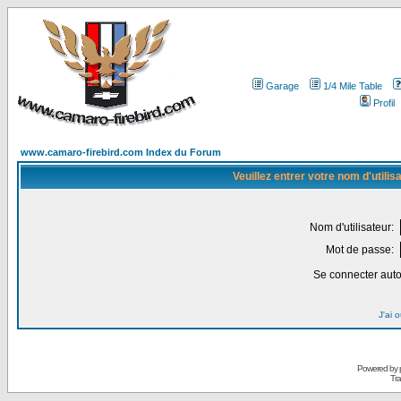
Garage
1/4 Mile Table
Profil
www.camaro-firebird.com Index du Forum
Veuillez entrer votre nom d'utili
Nom d'utilisateur:
Mot de passe:
Se connecter aut
J'ai 
Powered by
Tra