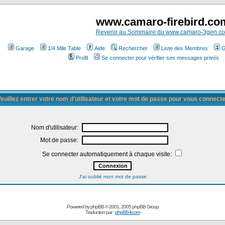
www.camaro-firebird.co
Revenir au Sommaire du www.camaro-3gen.c
Garage
1/4 Mile Table
Aide
Rechercher
Liste des Membres
G
Profil
Se connecter pour vérifier ses messages privés
euillez entrer votre nom d'utilisateur et votre mot de passe pour vous connect
Nom d'utilisateur:
Mot de passe:
Se connecter automatiquement à chaque visite:
J'ai oublié mon mot de passe
Powered by
phpBB
© 2001, 2005 phpBB Group
Traduction par :
phpBB-fr.com