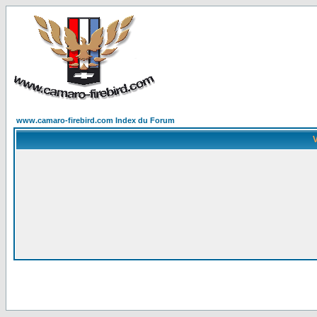
www.camaro-firebird.com Index du Forum
V