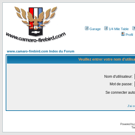
Garage
1/4 Mile Table
Profil
www.camaro-firebird.com Index du Forum
Veuillez entrer votre nom d'utili
Nom d'utilisateur:
Mot de passe:
Se connecter aut
J'ai 
Powered by
Tra