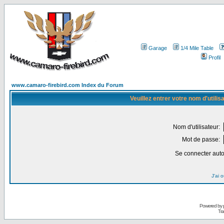
Garage
1/4 Mile Table
Profil
www.camaro-firebird.com Index du Forum
Veuillez entrer votre nom d'utili
Nom d'utilisateur:
Mot de passe:
Se connecter aut
J'ai 
Powered by
Tra