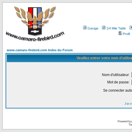
Garage
1/4 Mile Table
Profil
www.camaro-firebird.com Index du Forum
Veuillez entrer votre nom d'utili
Nom d'utilisateur:
Mot de passe:
Se connecter aut
J'ai 
Powered by
Tra