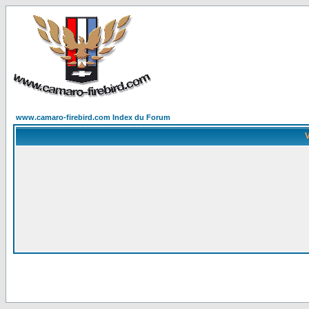
www.camaro-firebird.com Index du Forum
V