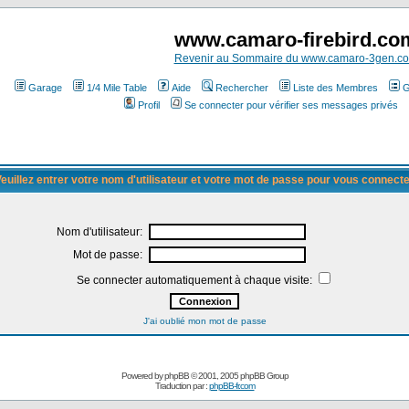
www.camaro-firebird.co
Revenir au Sommaire du www.camaro-3gen.c
Garage
1/4 Mile Table
Aide
Rechercher
Liste des Membres
G
Profil
Se connecter pour vérifier ses messages privés
euillez entrer votre nom d'utilisateur et votre mot de passe pour vous connect
Nom d'utilisateur:
Mot de passe:
Se connecter automatiquement à chaque visite:
J'ai oublié mon mot de passe
Powered by
phpBB
© 2001, 2005 phpBB Group
Traduction par :
phpBB-fr.com