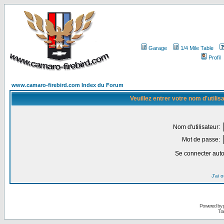
Garage
1/4 Mile Table
Profil
www.camaro-firebird.com Index du Forum
Veuillez entrer votre nom d'utili
Nom d'utilisateur:
Mot de passe:
Se connecter aut
J'ai 
Powered by
Tra