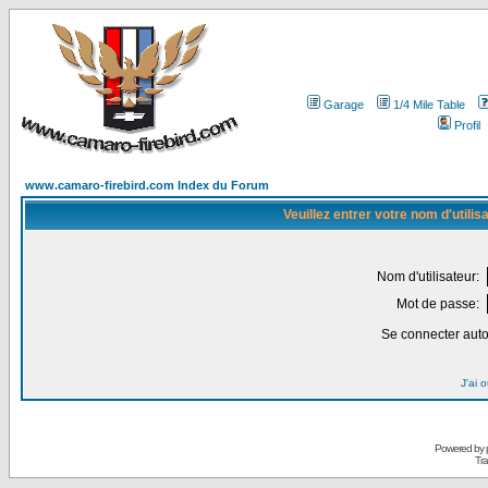
Garage
1/4 Mile Table
Profil
www.camaro-firebird.com Index du Forum
Veuillez entrer votre nom d'utili
Nom d'utilisateur:
Mot de passe:
Se connecter aut
J'ai 
Powered by
Tra