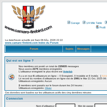
Garage
1/4 Mile Table
Profil
La date/heure actuelle est Sam 08 Aôu, 2026 22:22
www.camaro-firebird.com Index du Forum
Forum
Sujets
Messages
Qui est en ligne ?
Nos membres ont posté un total de
235835
messages
Nous avons
2275
membres enregistrés
L'utilisateur enregistré le plus récent est
Vettefab
Il y a en tout
6
utilisateurs en ligne :: 0 Enregistré, 0 Invisible et 6 Invités [
Admi
Le record du nombre d'utilisateurs en ligne est de
2991
le Mar 21 Oct, 2025 06
Utilisateurs enregistrés: Aucun
2
membres sont passés sur le forum durant les 24 heures :
Utilisateurs enregistrés:
Olivier
Ces données sont basées sur les utilisateurs actifs des cinq dernières minutes
Connexion
Nom d'utilisateur:
Mot de passe: