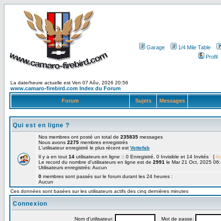
Garage
1/4 Mile Table
Profil
La date/heure actuelle est Ven 07 Aôu, 2026 20:56
www.camaro-firebird.com Index du Forum
Forum
Sujets
Messages
Qui est en ligne ?
Nos membres ont posté un total de
235835
messages
Nous avons
2275
membres enregistrés
L'utilisateur enregistré le plus récent est
Vettefab
Il y a en tout
14
utilisateurs en ligne :: 0 Enregistré, 0 Invisible et 14 Invités [
Ad
Le record du nombre d'utilisateurs en ligne est de
2991
le Mar 21 Oct, 2025 06
Utilisateurs enregistrés: Aucun
0
membres sont passés sur le forum durant les 24 heures :
Aucun
Ces données sont basées sur les utilisateurs actifs des cinq dernières minutes
Connexion
Nom d'utilisateur:
Mot de passe: