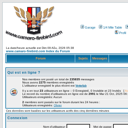
Garage
1/4 Mile Table
Profil
La date/heure actuelle est Dim 09 Aôu, 2026 05:38
www.camaro-firebird.com Index du Forum
Forum
Sujets
Messages
Qui est en ligne ?
Nos membres ont posté un total de
235835
messages
Nous avons
2275
membres enregistrés
L'utilisateur enregistré le plus récent est
Vettefab
Il y a en tout
23
utilisateurs en ligne :: 0 Enregistré, 0 Invisible et 23 Invités [
Ad
Le record du nombre d'utilisateurs en ligne est de
2991
le Mar 21 Oct, 2025 06
Utilisateurs enregistrés: Aucun
2
membres sont passés sur le forum durant les 24 heures :
Utilisateurs enregistrés:
Olivier
Ces données sont basées sur les utilisateurs actifs des cinq dernières minutes
Connexion
Nom d'utilisateur:
Mot de passe: