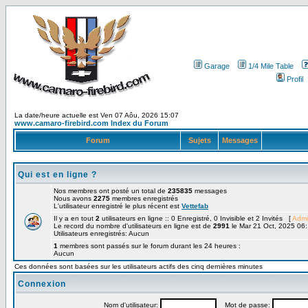
Garage
1/4 Mile Table
Profil
La date/heure actuelle est Ven 07 Aôu, 2026 15:07
www.camaro-firebird.com Index du Forum
Forum
Sujets
Messages
Qui est en ligne ?
Nos membres ont posté un total de
235835
messages
Nous avons
2275
membres enregistrés
L'utilisateur enregistré le plus récent est
Vettefab
Il y a en tout
2
utilisateurs en ligne :: 0 Enregistré, 0 Invisible et 2 Invités [
Admi
Le record du nombre d'utilisateurs en ligne est de
2991
le Mar 21 Oct, 2025 06
Utilisateurs enregistrés: Aucun
1
membres sont passés sur le forum durant les 24 heures :
Aucun
Ces données sont basées sur les utilisateurs actifs des cinq dernières minutes
Connexion
Nom d'utilisateur:
Mot de passe: