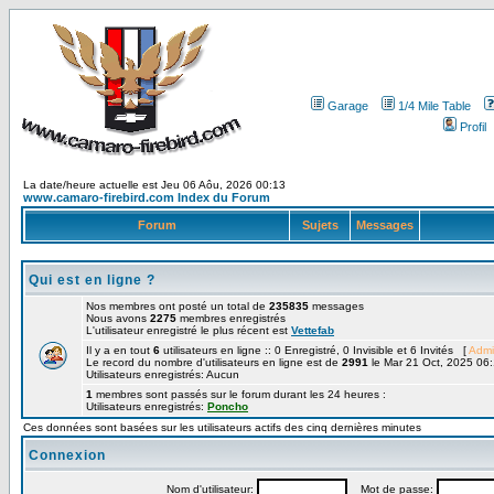
Garage
1/4 Mile Table
Profil
La date/heure actuelle est Jeu 06 Aôu, 2026 00:13
www.camaro-firebird.com Index du Forum
Forum
Sujets
Messages
Qui est en ligne ?
Nos membres ont posté un total de
235835
messages
Nous avons
2275
membres enregistrés
L'utilisateur enregistré le plus récent est
Vettefab
Il y a en tout
6
utilisateurs en ligne :: 0 Enregistré, 0 Invisible et 6 Invités [
Admi
Le record du nombre d'utilisateurs en ligne est de
2991
le Mar 21 Oct, 2025 06
Utilisateurs enregistrés: Aucun
1
membres sont passés sur le forum durant les 24 heures :
Utilisateurs enregistrés:
Poncho
Ces données sont basées sur les utilisateurs actifs des cinq dernières minutes
Connexion
Nom d'utilisateur:
Mot de passe: