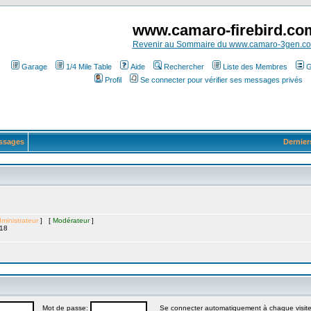
www.camaro-firebird.co
Revenir au Sommaire du www.camaro-3gen.c
Garage
1/4 Mile Table
Aide
Rechercher
Liste des Membres
G
Profil
Se connecter pour vérifier ses messages privés
ssages
Dernier
ministrateur
] [
Modérateur
]
:18
Mot de passe:
Se connecter automatiquement à chaque visit