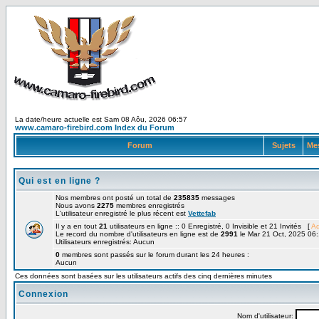
La date/heure actuelle est Sam 08 Aôu, 2026 06:57
www.camaro-firebird.com Index du Forum
Forum
Sujets
Me
Qui est en ligne ?
Nos membres ont posté un total de
235835
messages
Nous avons
2275
membres enregistrés
L'utilisateur enregistré le plus récent est
Vettefab
Il y a en tout
21
utilisateurs en ligne :: 0 Enregistré, 0 Invisible et 21 Invités [
Ad
Le record du nombre d'utilisateurs en ligne est de
2991
le Mar 21 Oct, 2025 06
Utilisateurs enregistrés: Aucun
0
membres sont passés sur le forum durant les 24 heures :
Aucun
Ces données sont basées sur les utilisateurs actifs des cinq dernières minutes
Connexion
Nom d'utilisateur: