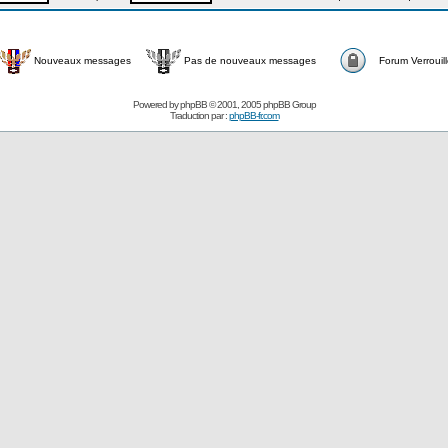
Nouveaux messages
Pas de nouveaux messages
Forum Verrouil
Powered by
phpBB
© 2001, 2005 phpBB Group
Traduction par :
phpBB-fr.com