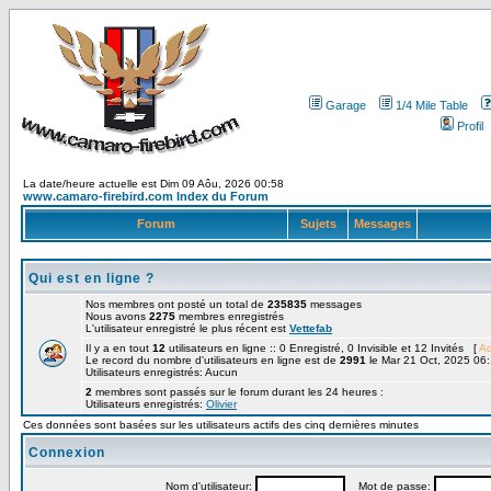
Garage
1/4 Mile Table
Profil
La date/heure actuelle est Dim 09 Aôu, 2026 00:58
www.camaro-firebird.com Index du Forum
Forum
Sujets
Messages
Qui est en ligne ?
Nos membres ont posté un total de
235835
messages
Nous avons
2275
membres enregistrés
L'utilisateur enregistré le plus récent est
Vettefab
Il y a en tout
12
utilisateurs en ligne :: 0 Enregistré, 0 Invisible et 12 Invités [
Ad
Le record du nombre d'utilisateurs en ligne est de
2991
le Mar 21 Oct, 2025 06
Utilisateurs enregistrés: Aucun
2
membres sont passés sur le forum durant les 24 heures :
Utilisateurs enregistrés:
Olivier
Ces données sont basées sur les utilisateurs actifs des cinq dernières minutes
Connexion
Nom d'utilisateur:
Mot de passe: