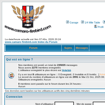
Garage
1/4 Mile Table
Profil
La date/heure actuelle est Ven 07 Aôu, 2026 20:24
www.camaro-firebird.com Index du Forum
Forum
Sujets
Messages
Qui est en ligne ?
Nos membres ont posté un total de
235835
messages
Nous avons
2275
membres enregistrés
L'utilisateur enregistré le plus récent est
Vettefab
Il y a en tout
8
utilisateurs en ligne :: 0 Enregistré, 0 Invisible et 8 Invités [
Admi
Le record du nombre d'utilisateurs en ligne est de
2991
le Mar 21 Oct, 2025 06
Utilisateurs enregistrés: Aucun
0
membres sont passés sur le forum durant les 24 heures :
Aucun
Ces données sont basées sur les utilisateurs actifs des cinq dernières minutes
Connexion
Nom d'utilisateur:
Mot de passe: