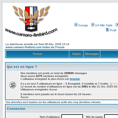
Garage
1/4 Mile Table
Profil
La date/heure actuelle est Sam 08 Aôu, 2026 15:14
www.camaro-firebird.com Index du Forum
Forum
Sujets
Messages
Qui est en ligne ?
Nos membres ont posté un total de
235835
messages
Nous avons
2275
membres enregistrés
L'utilisateur enregistré le plus récent est
Vettefab
Il y a en tout
7
utilisateurs en ligne :: 0 Enregistré, 0 Invisible et 7 Invités [
Admi
Le record du nombre d'utilisateurs en ligne est de
2991
le Mar 21 Oct, 2025 06
Utilisateurs enregistrés: Aucun
1
membres sont passés sur le forum durant les 24 heures :
Aucun
Ces données sont basées sur les utilisateurs actifs des cinq dernières minutes
Connexion
Nom d'utilisateur:
Mot de passe: