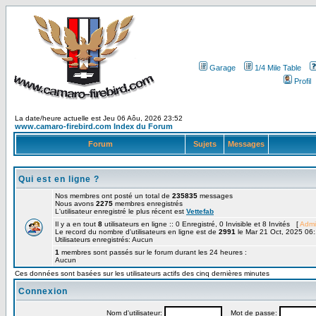
Garage
1/4 Mile Table
Profil
La date/heure actuelle est Jeu 06 Aôu, 2026 23:52
www.camaro-firebird.com Index du Forum
Forum
Sujets
Messages
Qui est en ligne ?
Nos membres ont posté un total de
235835
messages
Nous avons
2275
membres enregistrés
L'utilisateur enregistré le plus récent est
Vettefab
Il y a en tout
8
utilisateurs en ligne :: 0 Enregistré, 0 Invisible et 8 Invités [
Admi
Le record du nombre d'utilisateurs en ligne est de
2991
le Mar 21 Oct, 2025 06
Utilisateurs enregistrés: Aucun
1
membres sont passés sur le forum durant les 24 heures :
Aucun
Ces données sont basées sur les utilisateurs actifs des cinq dernières minutes
Connexion
Nom d'utilisateur:
Mot de passe: