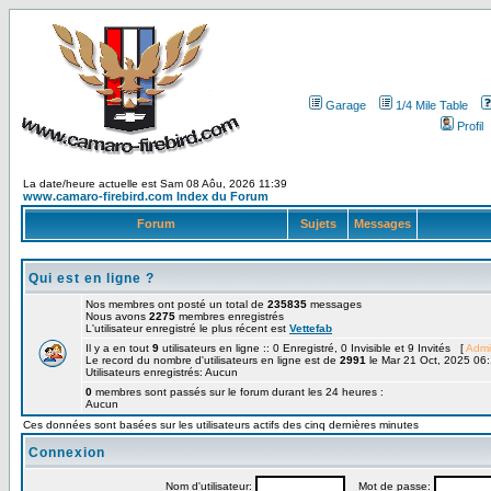
Garage
1/4 Mile Table
Profil
La date/heure actuelle est Sam 08 Aôu, 2026 11:39
www.camaro-firebird.com Index du Forum
Forum
Sujets
Messages
Qui est en ligne ?
Nos membres ont posté un total de
235835
messages
Nous avons
2275
membres enregistrés
L'utilisateur enregistré le plus récent est
Vettefab
Il y a en tout
9
utilisateurs en ligne :: 0 Enregistré, 0 Invisible et 9 Invités [
Admi
Le record du nombre d'utilisateurs en ligne est de
2991
le Mar 21 Oct, 2025 06
Utilisateurs enregistrés: Aucun
0
membres sont passés sur le forum durant les 24 heures :
Aucun
Ces données sont basées sur les utilisateurs actifs des cinq dernières minutes
Connexion
Nom d'utilisateur:
Mot de passe: