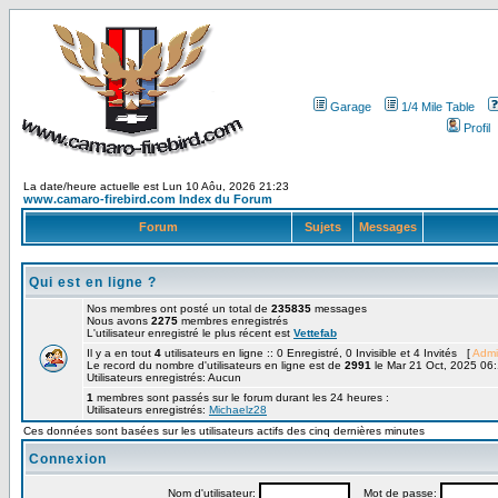
Garage
1/4 Mile Table
Profil
La date/heure actuelle est Lun 10 Aôu, 2026 21:23
www.camaro-firebird.com Index du Forum
Forum
Sujets
Messages
Qui est en ligne ?
Nos membres ont posté un total de
235835
messages
Nous avons
2275
membres enregistrés
L'utilisateur enregistré le plus récent est
Vettefab
Il y a en tout
4
utilisateurs en ligne :: 0 Enregistré, 0 Invisible et 4 Invités [
Admi
Le record du nombre d'utilisateurs en ligne est de
2991
le Mar 21 Oct, 2025 06
Utilisateurs enregistrés: Aucun
1
membres sont passés sur le forum durant les 24 heures :
Utilisateurs enregistrés:
Michaelz28
Ces données sont basées sur les utilisateurs actifs des cinq dernières minutes
Connexion
Nom d'utilisateur:
Mot de passe: