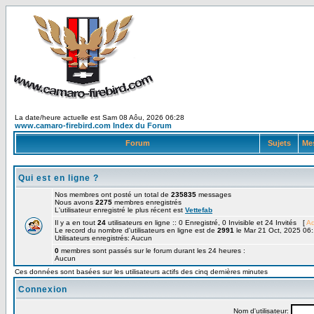
La date/heure actuelle est Sam 08 Aôu, 2026 06:28
www.camaro-firebird.com Index du Forum
Forum
Sujets
Me
Qui est en ligne ?
Nos membres ont posté un total de
235835
messages
Nous avons
2275
membres enregistrés
L'utilisateur enregistré le plus récent est
Vettefab
Il y a en tout
24
utilisateurs en ligne :: 0 Enregistré, 0 Invisible et 24 Invités [
Ad
Le record du nombre d'utilisateurs en ligne est de
2991
le Mar 21 Oct, 2025 06
Utilisateurs enregistrés: Aucun
0
membres sont passés sur le forum durant les 24 heures :
Aucun
Ces données sont basées sur les utilisateurs actifs des cinq dernières minutes
Connexion
Nom d'utilisateur: