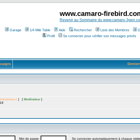
www.camaro-firebird.co
Revenir au Sommaire du www.camaro-3gen.c
Garage
1/4 Mile Table
Aide
Rechercher
Liste des Membres
G
Profil
Se connecter pour vérifier ses messages privés
ssages
Dernier
ministrateur
] [
Modérateur
]
:18
Mot de passe:
Se connecter automatiquement à chaque visit