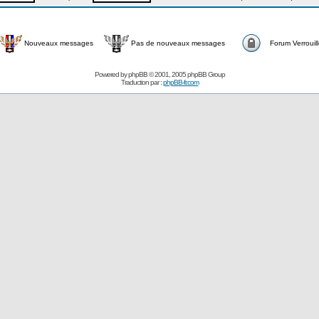
Nouveaux messages
Pas de nouveaux messages
Forum Verrouil
Powered by
phpBB
© 2001, 2005 phpBB Group
Traduction par :
phpBB-fr.com