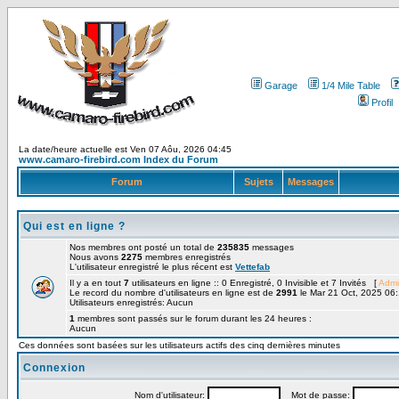
Garage
1/4 Mile Table
Profil
La date/heure actuelle est Ven 07 Aôu, 2026 04:45
www.camaro-firebird.com Index du Forum
Forum
Sujets
Messages
Qui est en ligne ?
Nos membres ont posté un total de
235835
messages
Nous avons
2275
membres enregistrés
L'utilisateur enregistré le plus récent est
Vettefab
Il y a en tout
7
utilisateurs en ligne :: 0 Enregistré, 0 Invisible et 7 Invités [
Admi
Le record du nombre d'utilisateurs en ligne est de
2991
le Mar 21 Oct, 2025 06
Utilisateurs enregistrés: Aucun
1
membres sont passés sur le forum durant les 24 heures :
Aucun
Ces données sont basées sur les utilisateurs actifs des cinq dernières minutes
Connexion
Nom d'utilisateur:
Mot de passe: