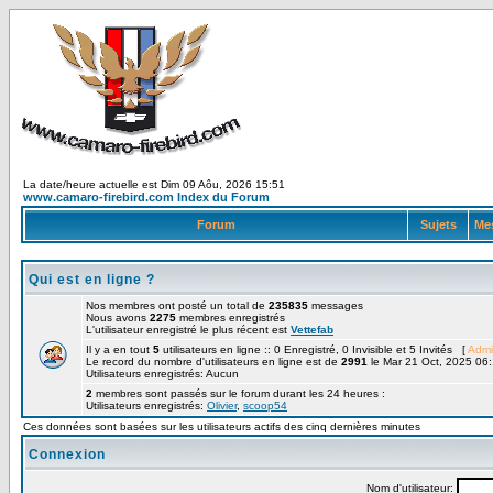
La date/heure actuelle est Dim 09 Aôu, 2026 15:51
www.camaro-firebird.com Index du Forum
Forum
Sujets
Me
Qui est en ligne ?
Nos membres ont posté un total de
235835
messages
Nous avons
2275
membres enregistrés
L'utilisateur enregistré le plus récent est
Vettefab
Il y a en tout
5
utilisateurs en ligne :: 0 Enregistré, 0 Invisible et 5 Invités [
Admi
Le record du nombre d'utilisateurs en ligne est de
2991
le Mar 21 Oct, 2025 06
Utilisateurs enregistrés: Aucun
2
membres sont passés sur le forum durant les 24 heures :
Utilisateurs enregistrés:
Olivier
,
scoop54
Ces données sont basées sur les utilisateurs actifs des cinq dernières minutes
Connexion
Nom d'utilisateur: