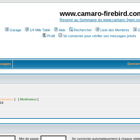
www.camaro-firebird.co
Revenir au Sommaire du www.camaro-3gen.c
Garage
1/4 Mile Table
Aide
Rechercher
Liste des Membres
G
Profil
Se connecter pour vérifier ses messages privés
ssages
Dernier
nistrateur
] [
Modérateur
]
:18
Mot de passe:
Se connecter automatiquement à chaque visit