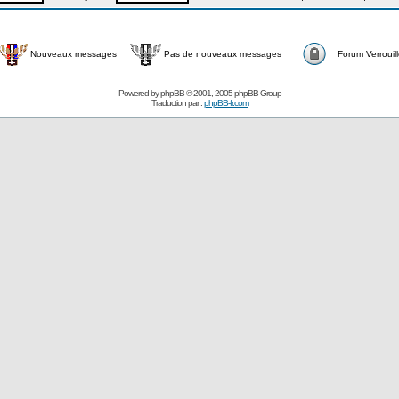
Nouveaux messages
Pas de nouveaux messages
Forum Verrouil
Powered by
phpBB
© 2001, 2005 phpBB Group
Traduction par :
phpBB-fr.com